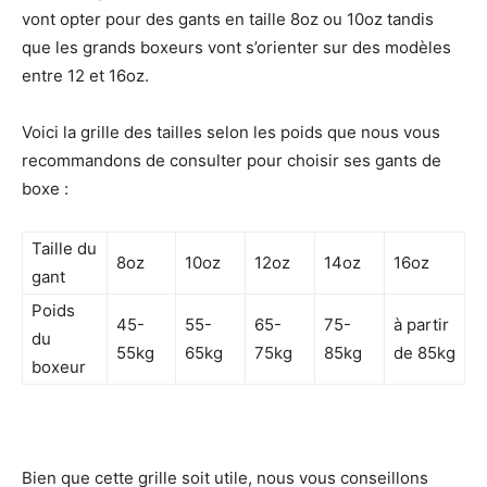
vont opter pour des gants en taille 8oz ou 10oz tandis
que les grands boxeurs vont s’orienter sur des modèles
entre 12 et 16oz.
Voici la grille des tailles selon les poids que nous vous
recommandons de consulter pour choisir ses gants de
boxe :
Taille du
8oz
10oz
12oz
14oz
16oz
gant
Poids
45-
55-
65-
75-
à partir
du
55kg
65kg
75kg
85kg
de 85kg
boxeur
Bien que cette grille soit utile, nous vous conseillons