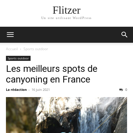
Flitzer
Un site utilisant WordPress
Accueil
Sports outdoor
Sports outdoor
Les meilleurs spots de
canyoning en France
La rédaction
-
16 juin 2021
0